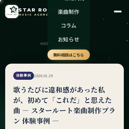
STAR ROUTE
楽曲制作
MUSIC AGENCY
コラム
お知らせ
HOME
／
NEWS
／ 体験事例
無料相談はこちら
2026.01.29
体験事例
歌うたびに違和感があった私
が、初めて「これだ」と思えた
曲 ― スタールート楽曲制作プラ
ン 体験事例 ―