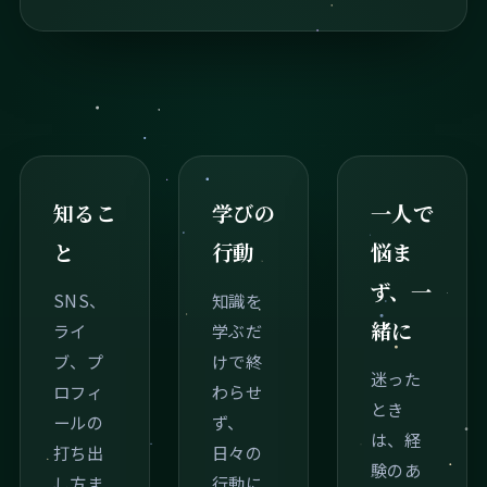
知るこ
学びの
一人で
と
行動
悩ま
ず、一
SNS、
知識を
緒に
ライ
学ぶだ
ブ、プ
けで終
迷った
ロフィ
わらせ
とき
ールの
ず、
は、経
打ち出
日々の
験のあ
し方ま
行動に