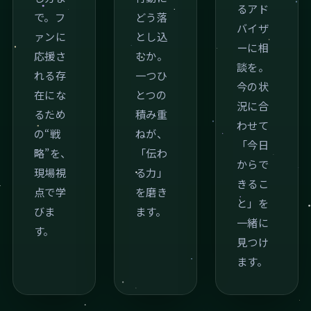
るアド
で。フ
どう落
バイザ
ァンに
とし込
ーに相
応援さ
むか。
談を。
れる存
一つひ
今の状
在にな
とつの
況に合
るため
積み重
わせて
の“戦
ねが、
「今日
略”を、
「伝わ
からで
現場視
る力」
きるこ
点で学
を磨き
と」を
びま
ます。
一緒に
す。
見つけ
ます。