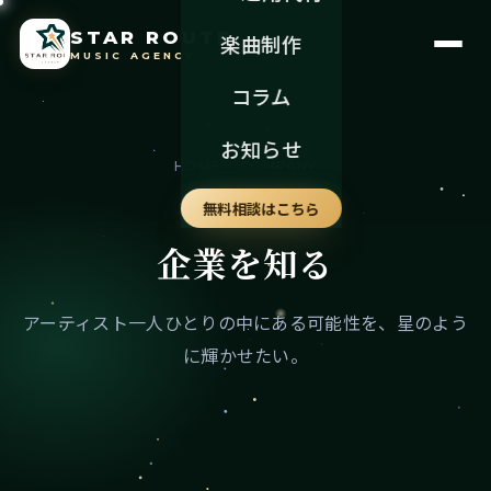
STAR ROUTE
楽曲制作
MUSIC AGENCY
コラム
お知らせ
HOME
／ COMPANY
無料相談はこちら
COMPANY
企業を知る
アーティスト一人ひとりの中にある可能性を、星のよう
に輝かせたい。